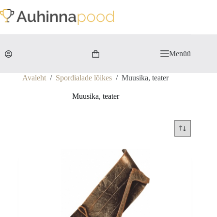
Skip
to
content
Menüü
Shopping
cart
Avaleht
/
Spordialade lõikes
/
Muusika, teater
Muusika, teater