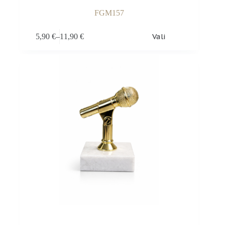
FGM157
Sellel
Vali
5,90
€
–
11,90
€
tootel
Hinnavahemik:
on
5,90 €
mitu
kuni
varianti.
11,90 €
Valikuid
saab
teha
tootelehel.