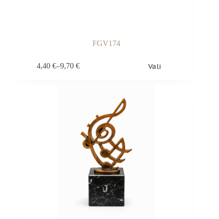
FGV174
Sellel
Vali
4,40
€
–
9,70
€
tootel
Hinnavahemik:
on
4,40 €
mitu
kuni
varianti.
9,70 €
Valikuid
saab
teha
tootelehel.