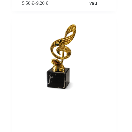
Vali
5,50
€
–
9,20
€
tootel
Hinnavahemik:
on
5,50 €
mitu
kuni
varianti.
9,20 €
Valikuid
saab
teha
tootelehel.