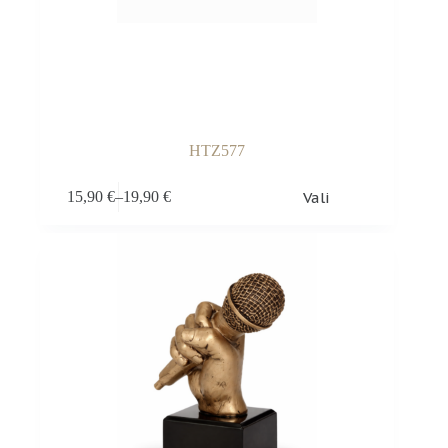
HTZ577
Sellel
Vali
15,90
€
–
19,90
€
tootel
Hinnavahemik:
on
15,90 €
mitu
kuni
varianti.
19,90 €
Valikuid
saab
teha
tootelehel.