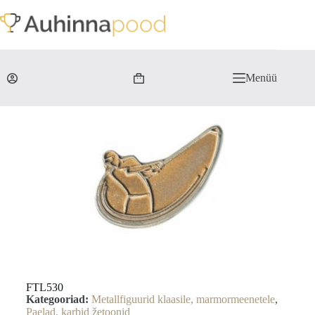
Menüü
FTL530
Kategooriad:
Metallfiguurid klaasile, marmormeenetele
,
Paelad, karbid žetoonid