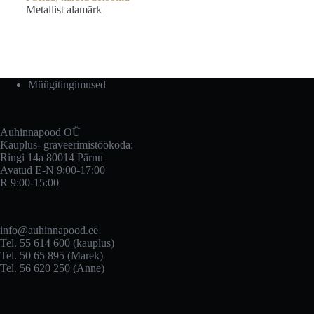
Metallist alamärk
Müügitingimused
Auhinnapood OÜ
Kauplus- graveerimistöökoda:
Ringi 14a 80014 Pärnu
Avatud E-N 9:00-17:00
R 9:00-15:00
info@auhinnapood.ee
Tel. 55 614 600 (kauplus)
Tel. 50 65 895 (Marek)
Tel. 56 620 250 (Anne)